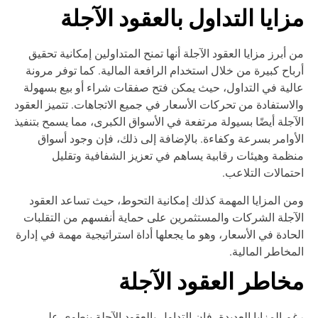
زايا التداول بالعقود الآجلة
 أبرز مزايا العقود الآجلة أنها تمنح المتداولين إمكانية تحقيق
باح كبيرة من خلال استخدام الرافعة المالية. كما توفر مرونة
لية في التداول، حيث يمكن فتح صفقات شراء أو بيع بسهولة
لاستفادة من تحركات الأسعار في جميع الاتجاهات. تتميز العقود
آجلة أيضًا بسيولة مرتفعة في الأسواق الكبرى، مما يسمح بتنفيذ
أوامر بسرعة وكفاءة. بالإضافة إلى ذلك، فإن وجود أسواق
ظمة وهيئات رقابية يساهم في تعزيز الشفافية وتقليل
تمالات التلاعب.
ن المزايا المهمة كذلك إمكانية التحوط، حيث تساعد العقود
آجلة الشركات والمستثمرين على حماية أنفسهم من التقلبات
حادة في الأسعار، وهو ما يجعلها أداة استراتيجية مهمة في إدارة
مخاطر المالية.
خاطر العقود الآجلة
م المزايا العديدة، فإن التداول بالعقود الآجلة ينطوي على