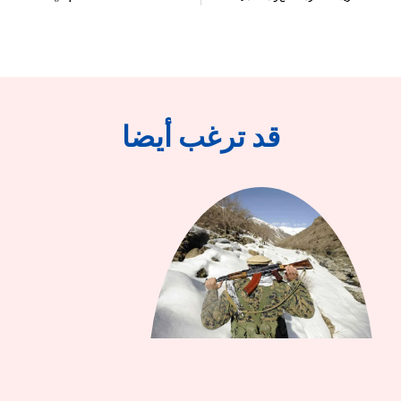
قد ترغب أيضا