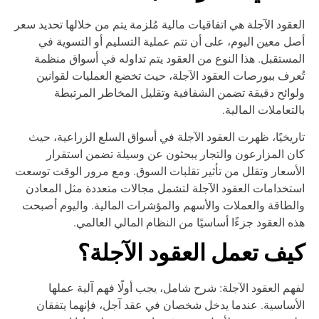
عقود الآجلة هي اتفاقيات مالية مُلزمة يتم من خلالها تحديد سعر
ل معين اليوم، على أن تتم عملية التسليم أو التسوية في
مستقبل. هذا النوع من العقود يتم تداوله في أسواق منظمة
عرف ببورصات العقود الآجلة، حيث تخضع العمليات لقوانين
وائح دقيقة تضمن الشفافية وتقليل المخاطر المرتبطة
لتعاملات المالية.
ريخيًا، ظهرت العقود الآجلة في أسواق السلع الزراعية، حيث
ن المزارعون والتجار يبحثون عن وسيلة تضمن استقرار
أسعار وتقلل من تأثير تقلبات السوق. ومع مرور الوقت توسعت
تخدامات العقود الآجلة لتشمل مجالات متعددة مثل المعادن
لطاقة والعملات والأسهم والمؤشرات المالية. واليوم أصبحت
ه العقود جزءًا أساسيًا من النظام المالي العالمي.
يف تعمل العقود الآجلة؟
هم العقود الآجلة: شرح شامل، يجب أولًا فهم آلية عملها
أساسية. عندما يدخل شخصان في عقد آجل، فإنهما يتفقان