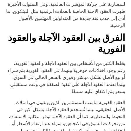
مضاربة على حركة المؤشرات العالمية. وفي السنوات الأخيرة
رت العقود الآجلة الخاصة بالعملات الرقمية مثل البيتكوين، ما
ى إلى جذب فئة جديدة من المتداولين المهتمين بالأصول
رقمية.
لفرق بين العقود الآجلة والعقود
لفورية
لط الكثير من الأشخاص بين العقود الآجلة والعقود الفورية،
م وجود اختلافات جوهرية بينهما. في العقود الفورية يتم شراء
 بيع الأصل بشكل مباشر وفوري بالسعر الحالي في السوق،
نما تعتمد العقود الآجلة على تنفيذ الصفقة في وقت مستقبلي
عر يتم الاتفاق عليه مسبقًا.
عقود الفورية تناسب المستثمرين الذين يرغبون في امتلاك
أصل الحقيقي، بينما تُستخدم العقود الآجلة بشكل أكبر في
تحوط والمضاربة. كما أن العقود الآجلة توفر إمكانية الاستفادة
 تحركات السوق في الاتجاهين، سواء عند ارتفاع الأسعار أو
خفاضها، في حين أن الاستثمار الفوري غالبًا ما يعتمد على