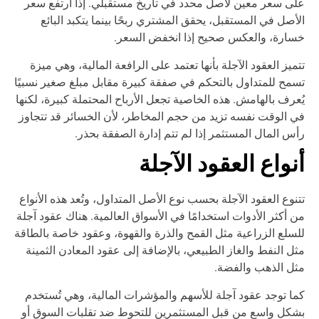
ى سعر معين لأصل محدد في تاريخ مستقبلي. إذا ارتفع سعر
أصل في المستقبل، يحقق المشتري ربحًا بينما يتكبد البائع
ارة، والعكس صحيح إذا انخفض السعر.
ميز العقود الآجلة بأنها تعتمد على الرافعة المالية، وهي ميزة
مح للمتداول بالتحكم في صفقة كبيرة مقابل مبلغ صغير نسبيًا
عرف بالهامش. هذه الخاصية تجعل الأرباح المحتملة كبيرة، لكنها
 الوقت نفسه تزيد من حجم المخاطر، لأن الخسائر قد تتجاوز
س المال المستثمر إذا لم تتم إدارة الصفقة بحذر.
نواع العقود الآجلة
نوع العقود الآجلة بحسب نوع الأصل المتداول، وتُعد هذه الأنواع
 أكثر الأدوات استخدامًا في الأسواق العالمية. هناك عقود آجلة
سلع الزراعية مثل القمح والذرة والقهوة، وعقود خاصة بالطاقة
ل النفط والغاز الطبيعي، بالإضافة إلى عقود المعادن الثمينة
ل الذهب والفضة.
ا توجد عقود آجلة للأسهم والمؤشرات المالية، وهي تُستخدم
كل واسع من قبل المستثمرين للتحوط ضد تقلبات السوق أو