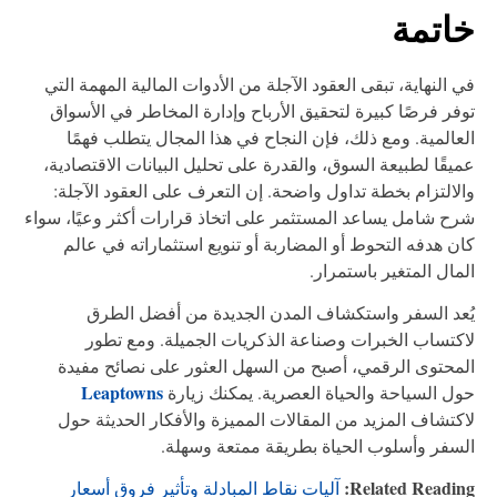
اتمة
 النهاية، تبقى العقود الآجلة من الأدوات المالية المهمة التي
فر فرصًا كبيرة لتحقيق الأرباح وإدارة المخاطر في الأسواق
عالمية. ومع ذلك، فإن النجاح في هذا المجال يتطلب فهمًا
يقًا لطبيعة السوق، والقدرة على تحليل البيانات الاقتصادية،
لالتزام بخطة تداول واضحة. إن التعرف على العقود الآجلة:
ح شامل يساعد المستثمر على اتخاذ قرارات أكثر وعيًا، سواء
ن هدفه التحوط أو المضاربة أو تنويع استثماراته في عالم
مال المتغير باستمرار.
عد السفر واستكشاف المدن الجديدة من أفضل الطرق
كتساب الخبرات وصناعة الذكريات الجميلة. ومع تطور
محتوى الرقمي، أصبح من السهل العثور على نصائح مفيدة
Leaptowns
ل السياحة والحياة العصرية. يمكنك زيارة
كتشاف المزيد من المقالات المميزة والأفكار الحديثة حول
سفر وأسلوب الحياة بطريقة ممتعة وسهلة.
Related Readin
آليات نقاط المبادلة وتأثير فروق أسعار