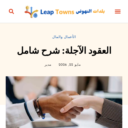
أخبار المنتج
الأعمال والمال
الحياة الزمنية
الجمال، الأناقة والأزياء
البيئة والطاقة
الثقافة والترفيه
التعليم والرياضة
البناؤون والعقارات
الأعمال والمال
العقود الآجلة: شرح شامل
مايو 22, 2026
مدير