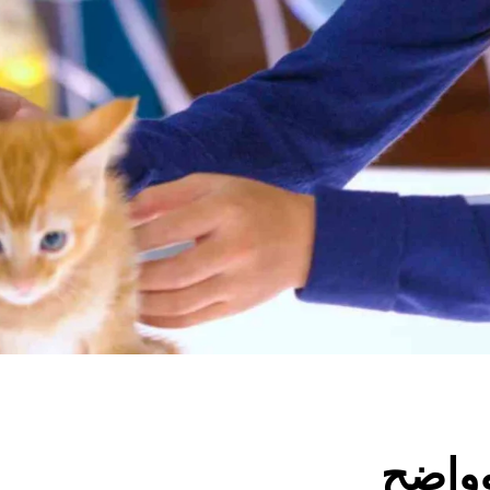
وواضح