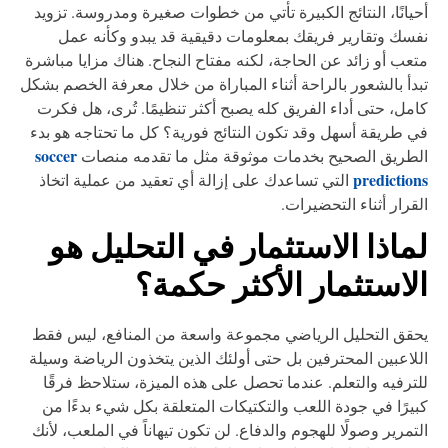
يانًا، النتائج الكبيرة تأتي من خطوات صغيرة ومدروسة. تزويد
سك وتقارير فريقك بمعلومات دقيقية قد يبدو وكأنه عمل
عب أو زائد عن الحاجة، لكنه مفتاح النجاح. هناك مزايا مباشرة
دأ بالشعور بالراحة أثناء المباراة من خلال معرفة الخصم بشكل
مل، حتى أداء الفريق كله يصبح أكثر تنظيمًا. تُرى، هل فكرت
 طريقة أسهل وقد تكون النتائج فورية؟ كل ما تحتاجه هو بدء
soccer
طريق الصحيح بخدمات موثوقة مثل ما تقدمه منصات
predictio
التي تساعدك على إزالة أي تعقيد من عملية اتخاذ
قرار أثناء التحضيرات.
ماذا الاستثمار في التحليل هو
لاستثمار الأكثر حكمة؟
قق التحليل الرياضي مجموعة واسعة من المنافع، ليس فقط
لاعبين المحترفين بل حتى أولئك الذين يتخذون الرياضة وسيلة
ترفيه والتعلم. عندما تحصل على هذه الميزة، ستلاحظ فرقًا
يرًا في جودة اللعب والتكتيكات المتعلقة بكل شيء بدءًا من
تمرير وصولًا للهجوم والدفاع. لن تكون تيهاناً في الملعب، لأنك