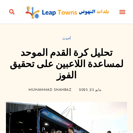
أخبار المنتج
الأعمال والمال
الحياة الزمنية
الجمال، الأناقة والأزياء
البيئة والطاقة
الثقافة والترفيه
التعليم والرياضة
البناؤون والعقارات
أحدث
تحليل كرة القدم الموحد
لمساعدة اللاعبين على تحقيق
الفوز
مايو 23, 2025
MUHAMMAD SHAHBAZ