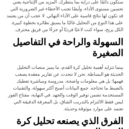
كون دائمًا على دراية بما ينتظرك. المزيد من الإنتاجية يعني
سين مستوى الأداء، وأيضًا تجنب الأخطاء غير الضرورية التي
 تكون لها نتائج قاسية على الأداء النهائي. لا عجب أن من يعتمد
ى هذا النوع من التحليل غالبًا ما يسبق نظائره بخطوة كبيرة.
كل يربح، سواء كنت لاعبًا فرديًا أو جزءًا من فريق محترف.
لسهولة والراحة في التفاصيل
لصغيرة
نما تتزايد أهمية تحليل كرة القدم، ما يميز منصات التحليل
حديثة هو البساطة. نحن لا نتحدث عن تقارير معقدة يصعب
مها؛ بل هي معلومات واضحة، مدروسة ومباشرة تعطيك
لضبط ما تحتاجه. جمع البيانات أصبح أكثر سهولة، والتقنيات
مستخدمة تضمن توفير الوقت والجهد. في النهاية، مفتاح الفوز
س فقط الالتزام بالتدريب الشاق، بل المعرفة الدقيقة التي
تمد على موارد موثوقة وحديثة.
لفرق الذي يصنعه تحليل كرة