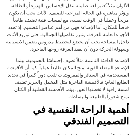
ألوان مثلاً تُعتبر لغة صامتة تنقل الإحساس بالهدوء أو الطاقة،
ؤثر مباشرة في الحالة المزاجية للضيف. الأثاث يجب أن يكون
يحاً وعملياً في الوقت نفسه، مع لمسات فنية تضيف طابعاً
صاً للمكان. أما الإضاءة فهي من أهم عناصر التصميم، إذ تحدد
أجواء العامة للغرفة، وتبرز تفاصيلها الجمالية. حتى توزيع الأثاث
خل المساحة يجب أن يخضع لتخطيط مدروس يضمن الانسيابية
هولة الحركة دون أن يفقد الغرفة روحها الفاخرة.
إضاءة الدافئة الناعمة مثلاً تضيف إحساسًا بالحميمية، بينما
إضاءة البيضاء القوية تمنح المكان طابعاً عملياً. كما أن الأقمشة
مستخدمة في الستائر والمفروشات تلعب دوراً كبيراً في تحديد
طابع العام؛ فالأقمشة الفاخرة مثل المخمل والحرير تضيف
سة راقية لا تخطئها العين، بينما الأقمشة القطنية أو الكتان
نح شعوراً بالطبيعة والبساطة.
همية الراحة النفسية في
لتصميم الفندقي