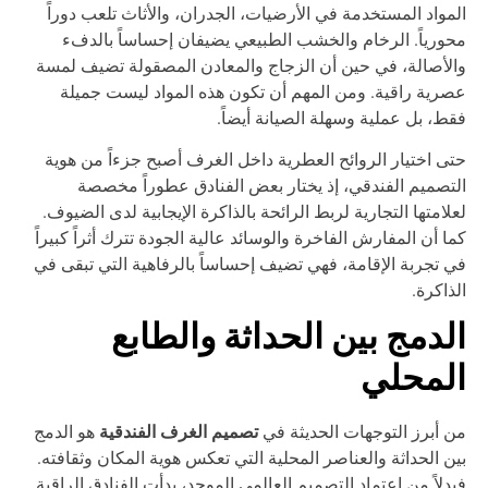
مواد المستخدمة في الأرضيات، الجدران، والأثاث تلعب دوراً
ورياً. الرخام والخشب الطبيعي يضيفان إحساساً بالدفء
لأصالة، في حين أن الزجاج والمعادن المصقولة تضيف لمسة
رية راقية. ومن المهم أن تكون هذه المواد ليست جميلة
ط، بل عملية وسهلة الصيانة أيضاً.
ى اختيار الروائح العطرية داخل الغرف أصبح جزءاً من هوية
تصميم الفندقي، إذ يختار بعض الفنادق عطوراً مخصصة
لامتها التجارية لربط الرائحة بالذاكرة الإيجابية لدى الضيوف.
ا أن المفارش الفاخرة والوسائد عالية الجودة تترك أثراً كبيراً
 تجربة الإقامة، فهي تضيف إحساساً بالرفاهية التي تبقى في
ذاكرة.
لدمج بين الحداثة والطابع
لمحلي
تصميم الغرف الفندقية
 أبرز التوجهات الحديثة في
هو الدمج
ن الحداثة والعناصر المحلية التي تعكس هوية المكان وثقافته.
دلاً من اعتماد التصميم العالمي الموحد، بدأت الفنادق الراقية