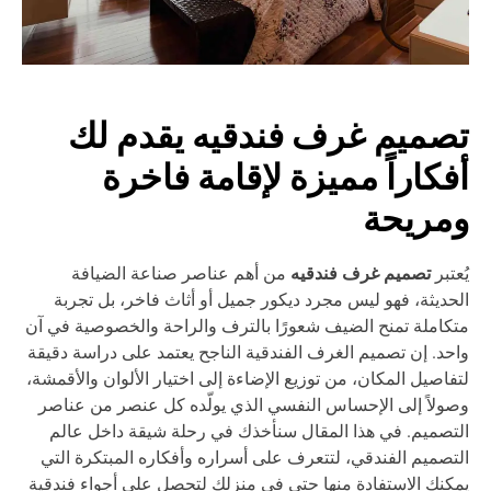
صميم غرف فندقيه يقدم لك
فكاراً مميزة لإقامة فاخرة
مريحة
تصميم غرف فندقيه
عتبر
من أهم عناصر صناعة الضيافة
حديثة، فهو ليس مجرد ديكور جميل أو أثاث فاخر، بل تجربة
كاملة تمنح الضيف شعورًا بالترف والراحة والخصوصية في آن
حد. إن تصميم الغرف الفندقية الناجح يعتمد على دراسة دقيقة
فاصيل المكان، من توزيع الإضاءة إلى اختيار الألوان والأقمشة،
ولاً إلى الإحساس النفسي الذي يولّده كل عنصر من عناصر
تصميم. في هذا المقال سنأخذك في رحلة شيقة داخل عالم
تصميم الفندقي، لتتعرف على أسراره وأفكاره المبتكرة التي
كنك الاستفادة منها حتى في منزلك لتحصل على أجواء فندقية