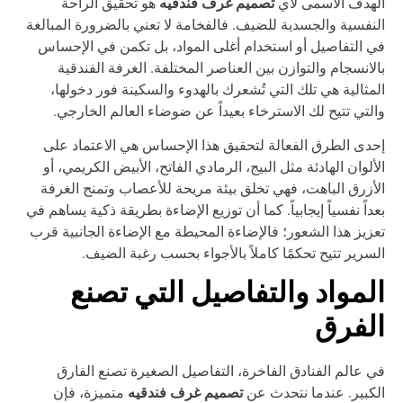
تصميم غرف فندقيه
هدف الأسمى لأي
هو تحقيق الراحة
نفسية والجسدية للضيف. فالفخامة لا تعني بالضرورة المبالغة
 التفاصيل أو استخدام أغلى المواد، بل تكمن في الإحساس
لانسجام والتوازن بين العناصر المختلفة. الغرفة الفندقية
مثالية هي تلك التي تُشعرك بالهدوء والسكينة فور دخولها،
لتي تتيح لك الاسترخاء بعيداً عن ضوضاء العالم الخارجي.
دى الطرق الفعالة لتحقيق هذا الإحساس هي الاعتماد على
ألوان الهادئة مثل البيج، الرمادي الفاتح، الأبيض الكريمي، أو
أزرق الباهت، فهي تخلق بيئة مريحة للأعصاب وتمنح الغرفة
داً نفسياً إيجابياً. كما أن توزيع الإضاءة بطريقة ذكية يساهم في
زيز هذا الشعور؛ فالإضاءة المحيطة مع الإضاءة الجانبية قرب
سرير تتيح تحكمًا كاملاً بالأجواء بحسب رغبة الضيف.
لمواد والتفاصيل التي تصنع
لفرق
 عالم الفنادق الفاخرة، التفاصيل الصغيرة تصنع الفارق
تصميم غرف فندقيه
كبير. عندما نتحدث عن
متميزة، فإن