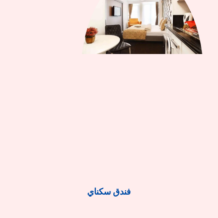
فندق سكناي