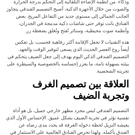
كاء. من أنظمة الإضاءة التلقائية إلى التحكم بدرجة الحرارة
لصوت من خلال الأجهزة الذكية، أصبح التصميم الفندقي يتجاوز
جانب الجمالي إلى مستوى جديد من التفاعل المريح. بعض
فنادق باتت توفر حتى شاشات ذكية مدمجة في الجدران،
نظمة صوت محيطية، وستائر تُفتح وتُغلق بضغطة زر.
ه التقنيات لا تجعل الإقامة أكثر رفاهية فحسب، بل تعكس
ضاً روح العصر الحديث الذي يسعى لتوفير الوقت والجهد.
تصميم الفندقي الذكي اليوم يهدف إلى جعل الضيف يتحكم في
ئته بسهولة تامة، ما يعزز إحساسه بالخصوصية والسيطرة على
ربته الشخصية.
لعلاقة بين تصميم الغرف
تجربة الضيف
تصميم الفندقي ليس مجرد مظهر خارجي جميل، بل هو أداة
سية تؤثر في تجربة الضيف بشكل عميق. الإحساس الأول الذي
يشه النزيل لحظة دخوله الغرفة قد يحدد مدى رضاه عن
فندق بأكمله. ولهذا تحرص الفنادق العالمية على الاستثمار في