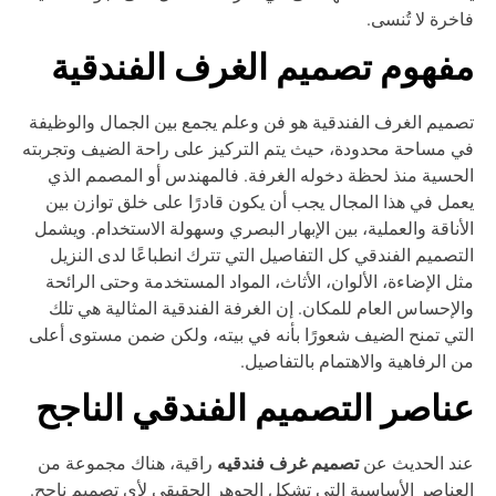
خرة لا تُنسى.
فهوم تصميم الغرف الفندقية
ميم الغرف الفندقية هو فن وعلم يجمع بين الجمال والوظيفة
 مساحة محدودة، حيث يتم التركيز على راحة الضيف وتجربته
حسية منذ لحظة دخوله الغرفة. فالمهندس أو المصمم الذي
مل في هذا المجال يجب أن يكون قادرًا على خلق توازن بين
أناقة والعملية، بين الإبهار البصري وسهولة الاستخدام. ويشمل
تصميم الفندقي كل التفاصيل التي تترك انطباعًا لدى النزيل
ل الإضاءة، الألوان، الأثاث، المواد المستخدمة وحتى الرائحة
لإحساس العام للمكان. إن الغرفة الفندقية المثالية هي تلك
تي تمنح الضيف شعورًا بأنه في بيته، ولكن ضمن مستوى أعلى
 الرفاهية والاهتمام بالتفاصيل.
ناصر التصميم الفندقي الناجح
تصميم غرف فندقيه
ند الحديث عن
راقية، هناك مجموعة من
عناصر الأساسية التي تشكل الجوهر الحقيقي لأي تصميم ناجح.