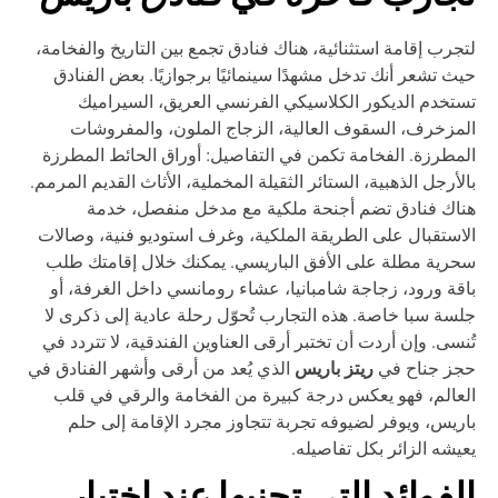
جرب إقامة استثنائية، هناك فنادق تجمع بين التاريخ والفخامة،
ث تشعر أنك تدخل مشهدًا سينمائيًا برجوازيًا. بعض الفنادق
تخدم الديكور الكلاسيكي الفرنسي العريق، السيراميك
مزخرف، السقوف العالية، الزجاج الملون، والمفروشات
مطرزة. الفخامة تكمن في التفاصيل: أوراق الحائط المطرزة
لأرجل الذهبية، الستائر الثقيلة المخملية، الأثاث القديم المرمم.
اك فنادق تضم أجنحة ملكية مع مدخل منفصل، خدمة
استقبال على الطريقة الملكية، وغرف استوديو فنية، وصالات
رية مطلة على الأفق الباريسي. يمكنك خلال إقامتك طلب
قة ورود، زجاجة شامبانيا، عشاء رومانسي داخل الغرفة، أو
سة سبا خاصة. هذه التجارب تُحوّل رحلة عادية إلى ذكرى لا
نسى. وإن أردت أن تختبر أرقى العناوين الفندقية، لا تتردد في
ريتز باريس
جز جناح في
الذي يُعد من أرقى وأشهر الفنادق في
عالم، فهو يعكس درجة كبيرة من الفخامة والرقي في قلب
ريس، ويوفر لضيوفه تجربة تتجاوز مجرد الإقامة إلى حلم
يشه الزائر بكل تفاصيله.