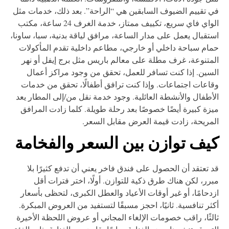
 تقييم الضيوف السابقين هي “الراحة”. بعد ذلك، خدمات مثل
الواي فاي سريع، تكييف ممتاز، خدمة الغرف 24 ساعة، مكتب
تقبال يعمل على مدار الساعة، مرافق لياقة بدنية، سبا، ساونا،
ام سباحة داخلي أو خارجي، مطاعم داخلية تقدم المأكولات
متنوعة، غرف مطلة على معالم باريس مثل برج إيفل أو نهر
سين. إذا كنت تسافر للعمل، تحقق من وجود مراكز أعمال
اعات اجتماعات. وإذا كنت ترافق أطفالًا، تحقق من خدمات
أطفال والأنشطة العائلية. وجود خدمة نقل من/إلى المطار يعد
زة كبيرة أيضًا خصوصًا بعد رحلة طويلة. كلما زادت المرافق
مريحة، زادت قيمة العرض مقابل السعر.
يف توازن بين السعر والفخامة
 تعتقد أن الحصول على فندق فاخر يعني أن تدفع كثيرًا بلا
رر، لكن هناك طرق ذكية للتوازن. أولًا، اختر فترات أقل
دحامًا، أو غير أوقات الأعياد والعطل الكبرى، لتحظى بأسعار
ثر تنافسية. ثانيًا، احجز مسبقًا لتستفيد من العروض المبكرة.
لثًا، راقب خصومات الإلغاء المجاني أو عروض اللحظة الأخيرة