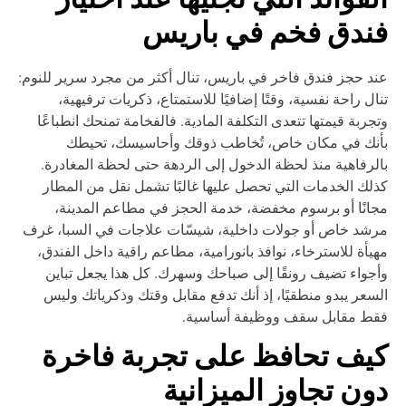
لفوائد التي تجنيها عند اختيار
ندق فخم في باريس
د حجز فندق فاخر في باريس، تنال أكثر من مجرد سرير للنوم:
ال راحة نفسية، وقتًا إضافيًا للاستمتاع، ذكريات ترفيهية،
جربة قيمتها تتعدى التكلفة المادية. فالفخامة تمنحك انطباعًا
نك في مكان خاص، تُخاطب ذوقك وأحاسيسك، تحيطك
لرفاهية منذ لحظة الدخول إلى الردهة حتى لحظة المغادرة.
لك الخدمات التي تحصل عليها غالبًا تشمل نقل من المطار
انًا أو برسوم مخفضة، خدمة الحجز في مطاعم المدينة،
شد خاص أو جولات داخلية، شيسّات علاجات في السبا، غرف
يأة للاسترخاء، نوافذ بانورامية، مطاعم راقية داخل الفندق،
جواء تضيف رونقًا إلى صباحك وسهرك. كل هذا يجعل تباين
سعر يبدو منطقيًا، إذ أنك تدفع مقابل وقتك وذكرياتك وليس
قط مقابل سقف ووظيفة أساسية.
يف تحافظ على تجربة فاخرة
ون تجاوز الميزانية