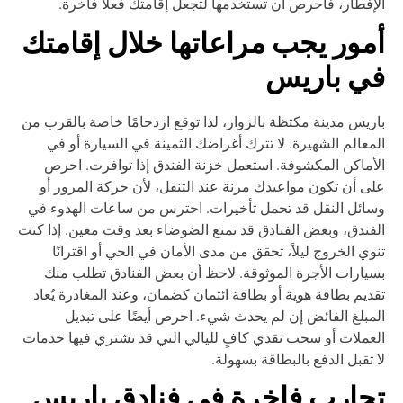
إفطار، فاحرص أن تستخدمها لتجعل إقامتك فعلاً فاخرة.
مور يجب مراعاتها خلال إقامتك
ي باريس
ريس مدينة مكتظة بالزوار، لذا توقع ازدحامًا خاصة بالقرب من
معالم الشهيرة. لا تترك أغراضك الثمينة في السيارة أو في
أماكن المكشوفة. استعمل خزنة الفندق إذا توافرت. احرص
ى أن تكون مواعيدك مرنة عند التنقل، لأن حركة المرور أو
ائل النقل قد تحمل تأخيرات. احترس من ساعات الهدوء في
فندق، وبعض الفنادق قد تمنع الضوضاء بعد وقت معين. إذا كنت
وي الخروج ليلاً، تحقق من مدى الأمان في الحي أو اقترانًا
يارات الأجرة الموثوقة. لاحظ أن بعض الفنادق تطلب منك
ديم بطاقة هوية أو بطاقة ائتمان كضمان، وعند المغادرة يُعاد
مبلغ الفائض إن لم يحدث شيء. احرص أيضًا على تبديل
عملات أو سحب نقدي كافٍ لليالي التي قد تشتري فيها خدمات
 تقبل الدفع بالبطاقة بسهولة.
جارب فاخرة في فنادق باريس