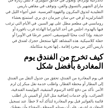
راي الشهير بالتسوق والفن، وتوقف في مقاهي باريس
تقليدية لتذوق المكرون والقهوة الفرنسية. عش أجواء الليل في
شانزليزيه أو في حي سان جيرمان دي بري. استمتع بعشاء
مانسي في مطعم مطل على نهر السين. في الأيام التي ترغب
ها بالهدوء، اجلس في أحد البانوراما الهادئة قرب نافورة أو
يقة. وإذا كنت محبًا للموسيقى، احضر عرضًا في الأوبرا أو
لة كلاسيكية. هذه المشاهد كلها ستجعل حجزك لفندق في
ريس أكثر من مجرد إقامة ـ إنها تجربة متكاملة.
يف تخرج من الفندق يوم
لمغادرة بأفضل شكل
 يوم المغادرة من الفندق، تحقق من جدول النقل من الفندق
ى المطار أو محطة القطار، واطلب خدمة نقل مبكر إن لزم
أمر. تأكد من دفع كافة الرسوم المتبقية، البوليسة الفندقية،
ضرائب، وأي خدمات إضافية مثل البار أو الميني بار. اطلب
ئمة بالفواتير قبل يوم المغادرة لتتأكد أنه لا خطأ. عند تسجيل
مغادرة، احرص على أن يستلم الموظف المفتاح وأن يعطيك