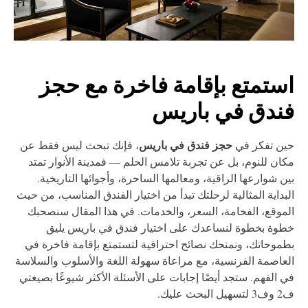
ستمتع بإقامة فاخرة مع حجز
ندق في باريس
حجز فندق في باريس
ين تفكر في
، فإنك تبحث ليس فقط عن
ان للنوم، بل عن تجربة تلامس الحلم — فمدينة الأنوار تمتد
ن شوارعها الراقية، ومعالمها الساحرة، وأجوائها التاريخية.
بداية المثالية لرحلتك تبدأ من اختيار الفندق المناسب، من حيث
موقع، الفخامة، السعر، والخدمات. في هذا المقال سنصحبك
وة بخطوة لنساعدك على اختيار فندق في باريس يليق
موحاتك، ونمنحك نصائح احترافية لتستمتع بإقامة فاخرة في
عاصمة الفرنسية، مع مراعاة سهولة اللغة والأسلوب والسلاسة
 الفهم. ستجد أيضًا إجابات على الأسئلة الأكثر شيوعًا بصيغتي
ل البحث عليك.