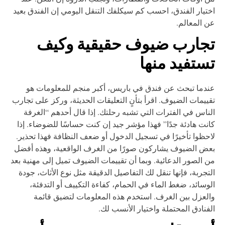
تيار الفندق، احسب كم سيكلفك التنقل اليومي إن الفندق بعيد
 المعالم.
جارب ضيوف حقيقية وكيف
ستفيد منها
دما تبحث عن فندق في باريس، أكبر منجم للمعلومات هو
ييمات الضيوف. اقرأ بتأنٍ التعليقات الحديثة، وركز على تجارب
ناس في الفترات التي تشبه رحلتك. إذا قال أحدهم “الغرفة
نت هادئة جدًا” فهذا مؤشر جيد إن كنت حساسًا للضوضاء. إذا
حظوا تأخيرًا في تسجيل الدخول أو ضعف النظافة فهذا تحذير.
ض الضيوف يشاركون صورًا من الغرف الواقعية، وهذه أفضل
 الصور الدعائية. وبما أن تقييمات الضيوف تميل إلى مهنية بعد
تجربة، فإنها تنقل لك التفاصيل الدقيقة مثل نوع الأثاث، جودة
وسائد، ضغط الماء في الحمام، كفاءة التكييف أو التدفئة،
لعزل بين الغرف. استخدم هذه المعلومات لتضيق قائمة
فنادق المحتملة واختيار الأنسب لك.