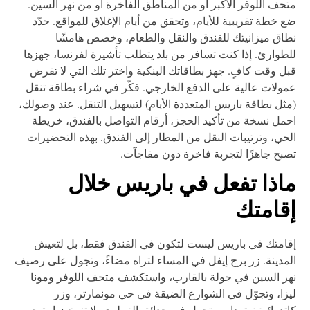
حف اللوفر الأكبر أو من المناطق الفاخرة أو من نهر السين.
 خطة تقريبية للأيام، وتحقق من أيام الإغلاق للمواقع. حدّد
اق ميزانيتك للفندق والنقل والطعام، وخصص هامشًا
طوارئ. إذا كنت تسافر من بلد يتطلب تأشيرة لفرنسا، جهزها
ل وقت كافٍ. جهز بطاقاتك البنكية واختر تلك التي لا تفرض
ولات عالية على الدفع الخارجي. فكّر في شراء بطاقة تنقل
ثل بطاقة باريس المتعددة الأيام) لتسهيل التنقل. عند وصولك،
مل نسخة من تأكيد الحجز، أرقام التواصل بالفندق، خريطة
حي، وترتيبات النقل من المطار إلى الفندق. بهذه التحضيرات
بح جاهزًا لتجربة فاخرة دون مفاجآت.
اذا تفعل في باريس خلال
قامتك
امتك في باريس ليست لتكون في الفندق فقط، بل لتعيش
مدينة. زر برج إيفل في المساء لتراه مضاءً، وتجول على رصيف
ر السين في جولة بالقارب، واستكشف متحف اللوفر ومونا
زا، وتجوّل في الشوارع الضيقة في حي مونمارتر، وزر
تدرائية نوتردام، وتجول في حدائق التويلري. لا تنسَ زيارة حي