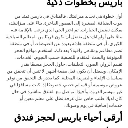
اريس بخطوات ذكية
ل خطوة هي تحديد ميزانيتك، فالفنادق في باريس تمتد من
وت الضيافة الصغيرة إلى القصور الفاخرة. بناءً على ميزانيتك،
كنك تضييق الخيارات. ثم اختر الحي الذي ترغب بالإقامة فيه
اءً على أولوياتك: هل تفضل أن تكون قريبًا من المعالم السياحية
كبرى، أو في منطقة هادئة بعيدة عن الضوضاء، أو في منطقة
م مطاعم ومقاهي راقية؟ بعد ذلك، استخدم مواقع الحجز
موثوقة والبحث المتقدم للتصفية حسب النجوم، الخدمات،
ييم الزوار، الصور، التعليقات. حاول الحجز مسبقًا بقدر
إمكان، ويفضل أن يكون قبل بضعة أشهر. لا تنس أن تتحقق من
اسات الإلغاء والضريبة المحلية. كما يجدر بك التحقق من توفر
وض موسمية أو قسائم خصم، خصوصًا إذا كنت مسافرًا في
ر موسم الذروة. وأخيرًا، تواصل مع الفندق مباشرة في حال
ن لديك طلب خاص مثل غرفة تطل على معلم معين أو
مات إضافية في يوم وصولك.
رقى أحياء باريس لحجز فندق