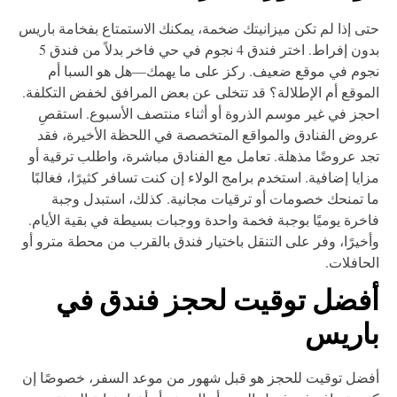
ى إذا لم تكن ميزانيتك ضخمة، يمكنك الاستمتاع بفخامة باريس
بدون إفراط. اختر فندق 4 نجوم في حي فاخر بدلاً من فندق 5
وم في موقع ضعيف. ركز على ما يهمك—هل هو السبا أم
موقع أم الإطلالة؟ قد تتخلى عن بعض المرافق لخفض التكلفة.
جز في غير موسم الذروة أو أثناء منتصف الأسبوع. استقصِ
وض الفنادق والمواقع المتخصصة في اللحظة الأخيرة، فقد
د عروضًا مذهلة. تعامل مع الفنادق مباشرة، واطلب ترقية أو
ايا إضافية. استخدم برامج الولاء إن كنت تسافر كثيرًا، فغالبًا
 تمنحك خصومات أو ترقيات مجانية. كذلك، استبدل وجبة
خرة يوميًا بوجبة فخمة واحدة ووجبات بسيطة في بقية الأيام.
خيرًا، وفر على التنقل باختيار فندق بالقرب من محطة مترو أو
حافلات.
فضل توقيت لحجز فندق في
اريس
ضل توقيت للحجز هو قبل شهور من موعد السفر، خصوصًا إن