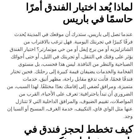
ماذا يُعد اختيار الفندق أمرًا
اسمًا في باريس
دما تصل إلى باريس، ستدرك أن موقعك في المدينة يُحدث
قًا كبيرًا في تجربتك اليومية. فهل ترغب بالاقتراب من
شانزليزيه أو من برج إيفل أو من حي مونمارتر؟ اختيار الفندق
ثر على وقتك في التنقل، أو تجربتك في الليل، أو حتى أجوائك
صباحية والنظر من النافذة. ليس هذا فحسب، بل مستوى
فخامة والخدمات يضيفان قيمة كبيرة إلى رحلتك. فحين تختار
دقًا فخمًا، فأنت تدفع مقابل راحة، مظهر أنيق، خدمات
ميزة، ومرافق تُضفي إلى إقامتك بعدًا مختلفًا. لهذا السبب، من
ضروري أن تبدأ باحترافية: تعرف على الأحياء، القرب من
مواصلات، تقييم الضيوف، والمرافق الداخلية التي لا تتنازل
ها مثل الواي فاي، التكييف، خدمة الغرف، المسبح أو السبا إن
د.
يف تخطط لحجز فندق في