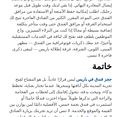
صال المغادرة النهائي. إذا بقي لديك وقت طويل قبل موعد
لتك، اطلب إمكانية حفظ الأمتعة أو الاستفادة من مرافق
فندق حتى الموعد المقرر. الكثير من الفنادق الفاخرة تتيح لك
تخدام الغرفة أو مرافق الفندق حتى وقت متأخر بتكلفة
افية بسيطة أو مجانًا إذا كنت من النزلاء المميزين. ودّع
موظفين بلطف فقد تفتح لك لباقة في الخدمات المستقبلية.
خيرًا، خذ معك ذكريات فوتوغرافية من الفندق — مظهر
مبنى، اللوبي، الشرفة، غرفة إطلالة باريس — لتبقى ذكرى
خرة لا تنسى.
اتمة
جز فندق في باريس
ليس قرارًا عادياً، بل هو المفتاح لفتح
ربة المدينة بكل أناقتها وسحرها. عندما تختار بعناية، تخطط
كاء، وتبحث بدقة، تتحول إقامتك إلى لحظات من الفخامة
لراحة التي تذكرها طويلاً. سواء اخترت فندقًا جامدًا أو
تثمرت في فندق نجمة خمس، الأفضلية دائمًا لمن يوازن بين
قيمة والموقع والخدمة. لا تنس أن تزيد تجربتك بزيارة الفنادق
ريتز باريس
راقية مثل
التي تمنحك معيارًا يفوق التوقعات،