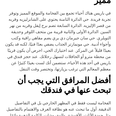
ميز
 باريس هناك أحياء تجمع بين الفخامة والموقع المميز وتوفر
ربة فريدة. حي الدائرة الثامنة يحتوي على الشانزليزيه وقربه
 قصر الإليزيه. الدائرة السابعة تضم برج إيفل وقربه من نهر
سين. الدائرة الأولى والثانية قريبة من متحف اللوفر وحديقة
تويلري. حي سان جيرمان دي بري يضم مقاهي راقية وكتب
جواء أدبية. حي مونمارتر الجذاب يضفي بعدًا فنيًا، لكنه قد يكون
يدًا قليلاً عن المركز. عند اختيارك الحي، احرص أن يكون قريبًا
 محطة مترو أو الحافلات لتسهل رحلاتك. عند حجز فندق في
ريس في أحد هذه الأحياء، ستضمن أنك لست بعيدًا كثيرًا عن
ظم المعالم التي ترغب بزيارتها، وتختصر وقت التنقل.
فضل المرافق التي يجب أن
بحث عنها في فندقك
فخامة ليست فقط في المظهر الخارجي بل في التفاصيل
دقيقة. أول ما تبحث عنه هو نظافة الغرف والاهتمام بالتفاصيل
ل جودة الأثاث، الأقمشة، والمفروشات. الكلمة الذهبية دائمًا