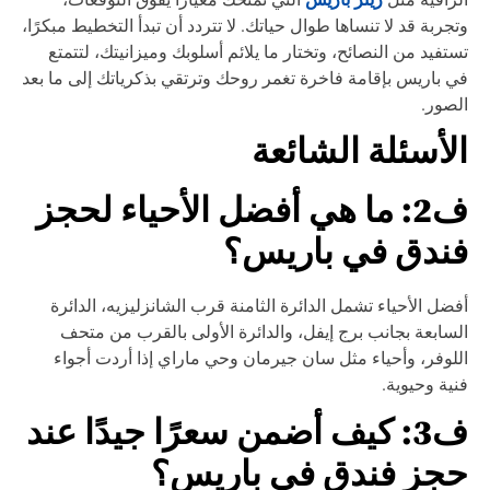
جربة قد لا تنساها طوال حياتك. لا تتردد أن تبدأ التخطيط مبكرًا،
تفيد من النصائح، وتختار ما يلائم أسلوبك وميزانيتك، لتتمتع
 باريس بإقامة فاخرة تغمر روحك وترتقي بذكرياتك إلى ما بعد
صور.
لأسئلة الشائعة
ف2: ما هي أفضل الأحياء لحجز
ندق في باريس؟
ضل الأحياء تشمل الدائرة الثامنة قرب الشانزليزيه، الدائرة
سابعة بجانب برج إيفل، والدائرة الأولى بالقرب من متحف
لوفر، وأحياء مثل سان جيرمان وحي ماراي إذا أردت أجواء
ية وحيوية.
ف3: كيف أضمن سعرًا جيدًا عند
جز فندق في باريس؟