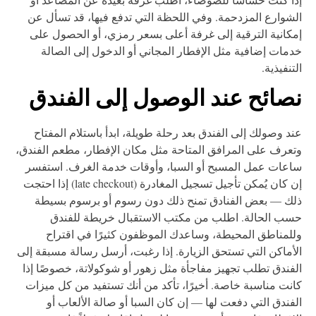
شوارع المزدحمة. وفي اللحظة التي تدفع فيها، قد تسأل عن
كانية الترقية إلى غرفة أعلى بسعر رمزي، أو الحصول على
مات إضافية مثل الإفطار المجاني أو الدخول إلى الصالة
تنفيذية.
صائح عند الوصول إلى الفندق
د وصولك إلى الفندق بعد رحلة طويلة، ابدأ باستلام المفتاح
عرف على المرافق المتاحة مثل مكان الإفطار، مطعم الفندق،
عات عمل المسبح أو السبا، وأوقات خدمة الغرف. استفسر
إن كان يُمكن تأجيل تسجيل المغادرة (late checkout) إذا احتجت
ك — بعض الفنادق تمنح ذلك دون رسوم أو برسوم بسيطة
ب الحالة. اطلب من مكتب الاستقبال خريطة للفندق
لمناطق المحيطة، وساعدك الموظفون كثيرًا في اقتراح
أماكن التي تستحق الزيارة. إذا رغبت، أرسل رسالة مسبقة إلى
فندق تطلب تجهيز مفاجأة مثل زهور أو شوكولاتة، خصوصًا إذا
نت مناسبة خاصة. أخيرًا، تأكد من أنك تستفيد من كل ميزات
فندق التي دفعت لها — إن كان السبا أو صالة الألعاب أو