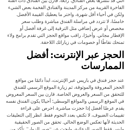
تي قد تنشرها بعض الفنادق. رابعًا، قارن بين الفنادق ذات الفئة
فاخرة القريبة من مركز المدينة والفنادق الفخمة بعض الشيء
كن في أحياء أقل شهرة، واختر ما يعطيك القيمة الأفضل.
مسًا، لا تتردد في مراسلة الفندق مباشرة وطلب سعر
صص أو عرض إضافي مثل الترقية إلى غرفة أفضل أو
إفطار مجاني. وأخيرًا، راقب مواقع الحجز التي تقدم برامج ولاء
نحك نقاطًا أو خصومات في زياراتك اللاحقة.
لحجز عبر الإنترنت: أفضل
لممارسات
د حجز فندق في باريس عبر الإنترنت، ابدأ دائمًا من مواقع
حجز المعروفة والموثوقة، ثم زيارة الموقع الرسمي للفندق
تحقق من السعر والعروض الخاصة. قارن بين السعر المعروض
 الموقع الرسمي والمواقع الوسطى؛ أحيانًا يكون الفندق نفسه
دم عرضًا أفضل إذا حجزت مباشرة. احرص على قراءة
ييمات الضيوف، لا تكتفِ بعدد النجوم فقط. انظر إلى التعليقات
حديثة لأنها تعكس الوضع الحالي. تحقق من الصور الحقيقية
يس فقط الصور الدعائية، وابحث عن “صور الزوار”. تأكد من