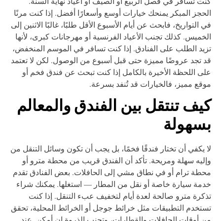
ت تسافر في فصل الربيع أو الصيف أو أعياد نهاية السنة.
حجز المبكر يمنحك خيارات أوسع وأسعارًا أفضل. إذا كنت مرنًا
 التواريخ، فابحث عن أيام الأسبوع الأقل طلبًا، غالبًا الاثنين إلى
خميس. كذلك تجنب الأعياد الفرنسية أو مهرجانات كبرى، لأنها
يد الطلب على الفنادق. إذا كنت تسافر في الموسم المنخفض،
 تجد عروضًا مميزة حتى قبل أسبوع من الوصول. لكن لا تعتمد
ى اللحظة الأخيرة بالكامل إذا كنت تبحث عن فندق فخم أو
قع مميز، فالخيارات قد تُنفد بسرعة.
يف تنتقل بين الفندق والمعالم
سهولة
 يكفي أن تختار فندقًا فخمًا، بل يجب أن تكون وسائل التنقل من
ليه سهلة ومريحة. تأكد أن الفندق قريب من محطة مترو أو
طة ترام أو في نطاق مشي إلى الحافلات. بعض الفنادق تقدم
مة سيارة خاصة أو نقل من المطار — استغلها. يمكنك شراء
كرة مترو صالحة لعدة أيام لتخفيف عبء التنقل. إذا كنت
تخدم التطبيقات مثل خرائط جوجل أو الخرائط المحلية، تحقق
 أوقات الحافلات والقطارات، وتجنب الذروة إن أمكن. عند