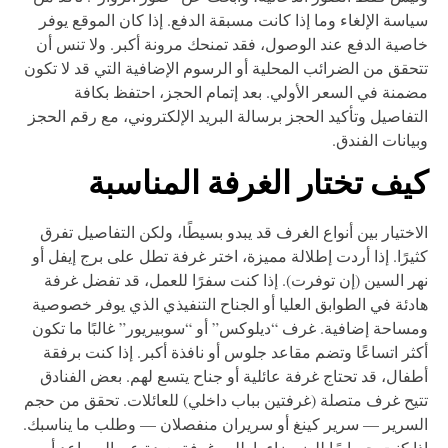
اسة الإلغاء وما إذا كانت مسبقة الدفع. إذا كان الموقع يوفر
صية الدفع عند الوصول، فقد تمنحك مرونة أكبر. ولا تنس أن
حقق من الضرائب المحلية أو الرسوم الإضافية التي قد لا تكون
منة في السعر الأولي. بعد إتمام الحجز، احتفظ بكافة
تفاصيل وتأكيد الحجز برسالة البريد الإلكتروني، مع رقم الحجز
يانات الفندق.
يف تختار الغرفة المناسبة
اختيار بين أنواع الغرف قد يبدو بسيطًا، ولكن التفاصيل تفرق
يرًا. إذا أردت إطلالة مميزة، اختر غرفة تطل على برج إيفل أو
ر السين (إن توفرت). إذا كنت سفرًا للعمل، قد تفضل غرفة
دئة في الطوابق العليا أو الجناح التنفيذي الذي يوفر خصوصية
ساحة إضافية. غرف “ديلوكس” أو “سوبيريور” غالبًا ما تكون
ثر اتساعًا وتضم مقاعد جلوس أو نافذة أكبر. إذا كنت برفقة
فال، قد تحتاج غرفة عائلية أو جناح يتسع لهم. بعض الفنادق
يح غرف متصلة (غرفتين بباب داخلي) للعائلات. تحقق من حجم
سرير — سرير كينغ أو سريران منفصلان — وطلب ما يناسبك.
ا كنت حساسًا للضوضاء، اطلب غرفة بعيدة عن المصاعد أو