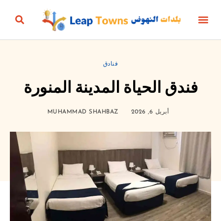
أخبار المنتج
الأعمال والمال
الحياة الزمنية
الجمال، الأناقة والأزياء
البيئة والطاقة
الثقافة والترفيه
التعليم والرياضة
البناؤون والعقارات
فنادق
فندق الحياة المدينة المنورة
أبريل 6, 2026
MUHAMMAD SHAHBAZ