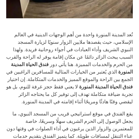
عد المدينة المنورة واحدة من أهم الوجهات الدينية في العالم
إسلامي، حيث يقصدها ملايين الزوار سنويًا لزيارة المسجد
نبوي الشريف وأداء العبادات في أجواء روحانية فريدة. ولهذا
سبب يبحث الزائر دائمًا عن مكان إقامة يوفر له الراحة والقرب
فندق الحياة المدينة
 الحرم والخدمات المميزة. هنا يأتي دور
منورة
الذي يُعتبر من الخيارات المثالية للمسافرين الراغبين في
جمع بين الراحة والموقع المميز والخدمات المتكاملة. إن اختيار
دق الحياة المدينة المنورة
لا يعني فقط حجز غرفة للنوم، بل هو
ربة ضيافة متكاملة تهدف إلى توفير كل ما يحتاجه الزائر
قضي وقتًا هادئًا ومريحًا أثناء إقامته في المدينة المنورة.
ع الفندق في موقع استراتيجي قريب من المسجد النبوي، ما
عل الوصول إلى الحرم الشريف سهلًا وسريعًا، خاصة
معتمرين والزوار الذين يرغبون في أداء الصلوات في وقتها دون
اء التنقل لمسافات طويلة. كما يتميز الفندق بتقديم خدمات