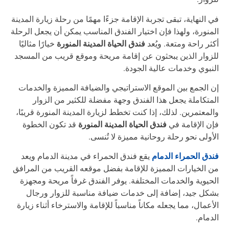
 النهاية، تبقى تجربة الإقامة جزءًا مهمًا من رحلة زيارة المدينة
منورة، ولهذا فإن اختيار الفندق المناسب يمكن أن يجعل الرحلة
فندق الحياة المدينة المنورة
ثر راحة ومتعة. ويُعد
خيارًا مثاليًا
زوار الذين يبحثون عن إقامة مريحة وموقع قريب من المسجد
نبوي وخدمات عالية الجودة.
 الجمع بين الموقع الاستراتيجي والضيافة المميزة والخدمات
متكاملة يجعل هذا الفندق وجهة مفضلة للكثير من الزوار
لمعتمرين. لذلك، إذا كنت تخطط لزيارة المدينة المنورة قريبًا،
فندق الحياة المدينة المنورة
ن الإقامة في
قد تكون الخطوة
أولى نحو رحلة روحانية مميزة لا تُنسى.
دق الحمراء الدمام
يقع فندق الحمراء في مدينة الدمام ويعد
 الخيارات المميزة للإقامة بفضل موقعه القريب من المرافق
حيوية والخدمات المختلفة. يوفر الفندق غرفاً مريحة ومجهزة
كل جيد، إضافة إلى خدمات ضيافة مناسبة للزوار ورجال
أعمال، مما يجعله مكاناً مناسباً للإقامة والاسترخاء أثناء زيارة
دمام.