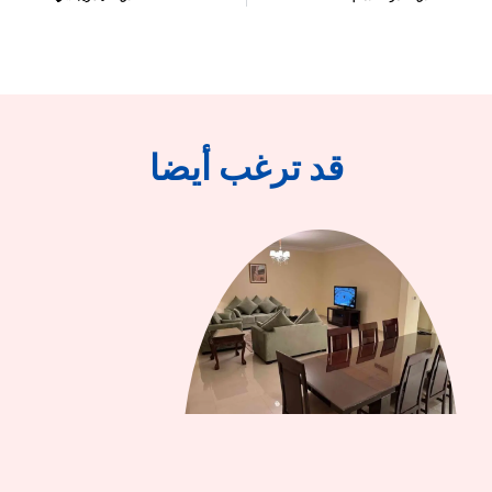
قد ترغب أيضا