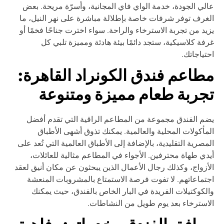
لي الجودة، خدمة الواي فاي المجانية، وأسرّة مريحة. بعض
غرف توفر شرفات خاصة بإطلالة مباشرة على نهر النيل، ما
يد من تجربة الاسترخاء والراحة. سواء اخترت جناحًا فخمًا أو
فة كلاسيكية، ستجد دائمًا بيئة هادئة ومميزة تلبي كل
تياجاتك.
طاعم فندق الكونراد القاهرة:
جربة طعام مميزة ومتنوعة
م الفندق مجموعة من المطاعم الراقية التي تقدم أفضل
مأكولات المحلية والعالمية. يمكنك تذوق أشهى الأطباق
مصرية التقليدية، بالإضافة إلى الأطباق العالمية التي تُعد على
دي طهاة محترفين. الأجواء في المطاعم مثالية للعائلات،
أزواج، وكذلك رجال الأعمال الذين يبحثون عن مكان أنيق لعقد
تماعاتهم. لا تفوت فرصة الاستمتاع بالمشروبات المنعشة
لكوكتيلات الفريدة في البار الخاص بالفندق، حيث يمكنك
استرخاء بعد يوم طويل من النشاطات.