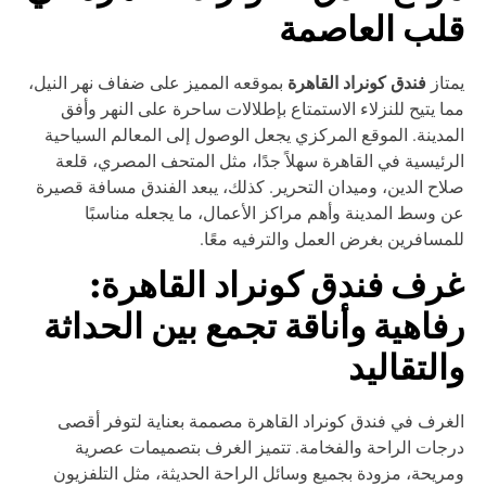
لب العاصمة
فندق كونراد القاهرة
تاز
بموقعه المميز على ضفاف نهر النيل،
ا يتيح للنزلاء الاستمتاع بإطلالات ساحرة على النهر وأفق
مدينة. الموقع المركزي يجعل الوصول إلى المعالم السياحية
رئيسية في القاهرة سهلاً جدًا، مثل المتحف المصري، قلعة
اح الدين، وميدان التحرير. كذلك، يبعد الفندق مسافة قصيرة
 وسط المدينة وأهم مراكز الأعمال، ما يجعله مناسبًا
مسافرين بغرض العمل والترفيه معًا.
رف فندق كونراد القاهرة:
فاهية وأناقة تجمع بين الحداثة
التقاليد
غرف في فندق كونراد القاهرة مصممة بعناية لتوفر أقصى
جات الراحة والفخامة. تتميز الغرف بتصميمات عصرية
ريحة، مزودة بجميع وسائل الراحة الحديثة، مثل التلفزيون