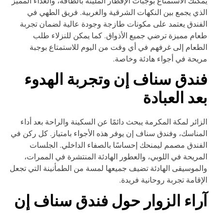
كنك الاستمتاع بوجبات الإفطار المليئة بالطاقة، والغداء المميز
ذي يجمع بين النكهات الشرقية والغربية. فريق الطهي في
فندق يعتمد على مكونات طازجة وجودة عالية لضمان تجربة
ام مميزة ترضي جميع الأذواق. كما يمكن للنزلاء طلب
طعام إلى غرفهم في أي وقت من اليوم للاستمتاع بوجبة
يحة في أجواء هادئة وخاصة.
ندق سناف إن وتجربة الهدوء
عد العبادة
زائر لمكة المكرمة يبحث دائمًا عن السكينة والراحة بعد أداء
مناسك، وفندق سناف إن يوفر هذه الأجواء بامتياز. كل ركن في
فندق مصمم ليمنحك إحساسًا بالصفاء الداخلي. الجلسات
مريحة في اللوبي، والعطور الهادئة المنتشرة في الممرات،
لموسيقى الهادئة تضيف جميعها لمسة من الطمأنينة التي تجعل
إقامة تجربة روحانية فريدة.
راء الزوار حول فندق سناف إن