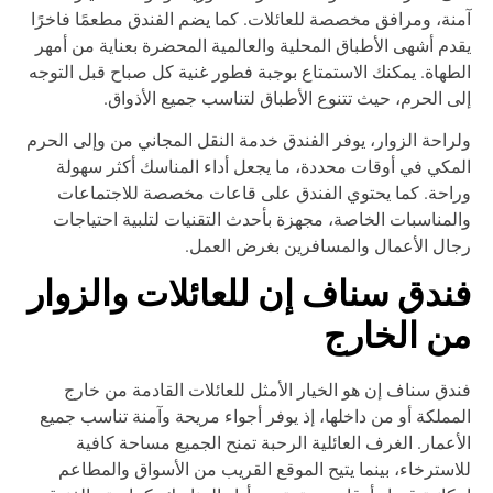
نة، ومرافق مخصصة للعائلات. كما يضم الفندق مطعمًا فاخرًا
دم أشهى الأطباق المحلية والعالمية المحضرة بعناية من أمهر
طهاة. يمكنك الاستمتاع بوجبة فطور غنية كل صباح قبل التوجه
ى الحرم، حيث تتنوع الأطباق لتناسب جميع الأذواق.
راحة الزوار، يوفر الفندق خدمة النقل المجاني من وإلى الحرم
مكي في أوقات محددة، ما يجعل أداء المناسك أكثر سهولة
احة. كما يحتوي الفندق على قاعات مخصصة للاجتماعات
لمناسبات الخاصة، مجهزة بأحدث التقنيات لتلبية احتياجات
ال الأعمال والمسافرين بغرض العمل.
ندق سناف إن للعائلات والزوار
ن الخارج
دق سناف إن هو الخيار الأمثل للعائلات القادمة من خارج
مملكة أو من داخلها، إذ يوفر أجواء مريحة وآمنة تناسب جميع
أعمار. الغرف العائلية الرحبة تمنح الجميع مساحة كافية
استرخاء، بينما يتيح الموقع القريب من الأسواق والمطاعم