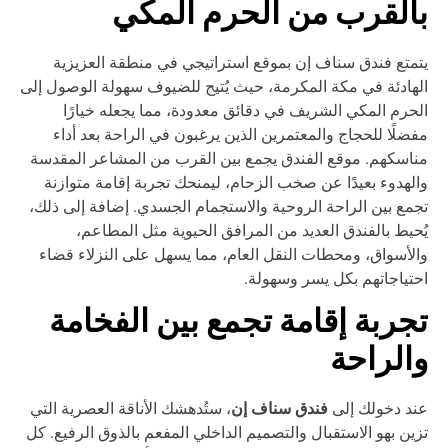
القرب من الحرم المكي
متع فندق سناف إن بموقع استراتيجي في منطقة العزيزية
هادئة في مكة المكرمة، حيث يُتيح للضيوف سهولة الوصول إلى
حرم المكي الشريف في دقائق معدودة، مما يجعله خيارًا
ضلًا للحجاج والمعتمرين الذين يرغبون في الراحة بعد أداء
اسكهم. موقع الفندق يجمع بين القرب من المشاعر المقدسة
لهدوء بعيدًا عن صخب الزحام، ليمنحك تجربة إقامة متوازنة
مع بين الراحة الروحية والاستجمام الجسدي. إضافة إلى ذلك،
حيط بالفندق العديد من المرافق الحيوية مثل المطاعم،
لأسواق، ومحطات النقل العام، مما يسهل على النزلاء قضاء
تياجاتهم بكل يسر وسهولة.
جربة إقامة تجمع بين الفخامة
الراحة
فندق سناف إن
د دخولك إلى
، ستُدهشك الأناقة العصرية التي
ين بهو الاستقبال والتصميم الداخلي المفعم بالذوق الرفيع. كل