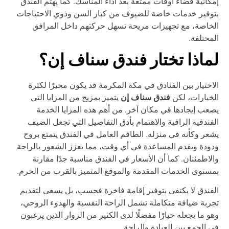
كانية قضاء أوقات ممتعة بعد أداء المناسك. كما يهتم الفندق
وفير خدمات خاصة للضيوف من كبار السن وذوي الاحتياجات
خاصة، مع تجهيزات مريحة تسهل حركتهم داخل المرافق
مختلفة.
ماذا تختار فندق سناف إن؟
اختيار بين الفنادق في مكة المكرمة قد يكون محيرًا لكثرة
فندق سناف إن
خيارات، لكن
يتميز بمزيج من المزايا التي
عب إيجادها في مكان آخر. من أهم هذه المزايا الخدمة
فندقية الراقية والاهتمام بأدق التفاصيل التي تجعل الضيف
عر وكأنه في منزله. الطاقم العامل في الفندق يتمتع بروح
ودة ويقدم المساعدة في أي وقت، مما يعزز الشعور بالراحة
لاطمئنان. كما أن الأسعار في الفندق مناسبة جدًا مقارنة
ستوى الخدمات المقدمة والموقع المتميز بالقرب من الحرم.
فندق لا يكتفي بتوفير إقامة فاخرة فحسب، بل يسعى لتقديم
ربة ضيافة متكاملة تشمل الراحة النفسية والهدوء الروحي،
و ما يجعله خيارًا مفضلًا لدى الكثير من الزوار الذين يرغبون
 الجمع بين العبادة والراحة.