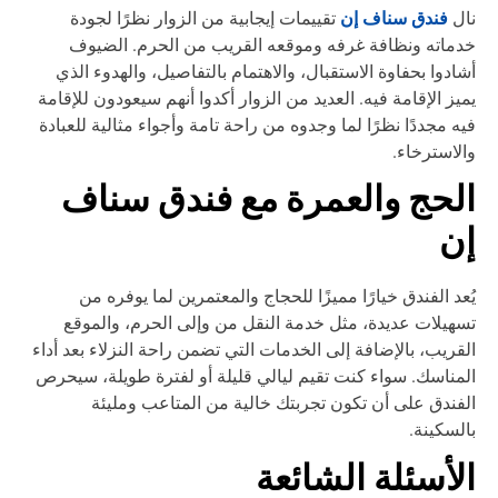
فندق سناف إن
ال
تقييمات إيجابية من الزوار نظرًا لجودة
ماته ونظافة غرفه وموقعه القريب من الحرم. الضيوف
ادوا بحفاوة الاستقبال، والاهتمام بالتفاصيل، والهدوء الذي
يز الإقامة فيه. العديد من الزوار أكدوا أنهم سيعودون للإقامة
ه مجددًا نظرًا لما وجدوه من راحة تامة وأجواء مثالية للعبادة
لاسترخاء.
لحج والعمرة مع فندق سناف
ن
عد الفندق خيارًا مميزًا للحجاج والمعتمرين لما يوفره من
هيلات عديدة، مثل خدمة النقل من وإلى الحرم، والموقع
قريب، بالإضافة إلى الخدمات التي تضمن راحة النزلاء بعد أداء
مناسك. سواء كنت تقيم ليالي قليلة أو لفترة طويلة، سيحرص
فندق على أن تكون تجربتك خالية من المتاعب ومليئة
لسكينة.
لأسئلة الشائعة