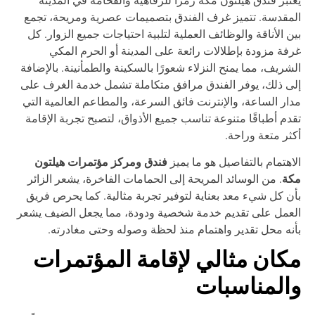
مقدسة. تتميز غرف الفندق بتصميمات عصرية ومريحة، تجمع
ن الأناقة والوظائف العملية لتلبية احتياجات جميع الزوار. كل
فة مزودة بإطلالات رائعة على المدينة أو الحرم المكي
شريف، مما يمنح النزلاء شعورًا بالسكينة والطمأنينة. بالإضافة
ى ذلك، يوفر الفندق مرافق متكاملة تشمل خدمة الغرف على
ار الساعة، والإنترنت فائق السرعة، والمطاعم العالمية التي
دم أطباقًا متنوعة تناسب جميع الأذواق، لتصبح تجربة الإقامة
ثر متعة وراحة.
فندق ومركز مؤتمرات هيلتون
اهتمام بالتفاصيل هو ما يميز
كة
. من الوسائد المريحة إلى الحمامات الفاخرة، يشعر الزائر
ن كل شيء معد بعناية لتوفير تجربة مثالية. كما يحرص فريق
عمل على تقديم خدمة شخصية ودودة، مما يجعل الضيف يشعر
نه محل تقدير واهتمام منذ لحظة وصوله وحتى مغادرته.
كان مثالي لإقامة المؤتمرات
المناسبات