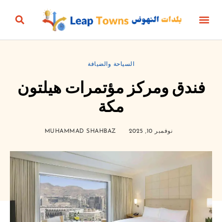
أخبار المنتج
الأعمال والمال
الحياة الزمنية
الجمال، الأناقة والأزياء
البيئة والطاقة
الثقافة والترفيه
التعليم والرياضة
البناؤون والعقارات
السياحة والضيافة
فندق ومركز مؤتمرات هيلتون
مكة
نوفمبر 10, 2025
MUHAMMAD SHAHBAZ