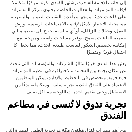
ى جانب الإقامة الفاخرة، يشتهر الفندق بكونه مركزًا متكاملًا
قامة المؤتمرات والفعاليات الخاصة. يحتوي مركز المؤتمرات
ى قاعات حديثة ومجهزة بأحدث التقنيات الصوتية والبصرية،
ا يجعله الاختيار الأمثل لإقامة الاجتماعات الرسمية، ورش
عمل، وحفلات الزفاف، أو أي مناسبة تحتاج إلى تنظيم مثالي.
ميم القاعات يسمح بتوفير مساحات واسعة ومريحة، مع
كانية تخصيص الديكور ليناسب طبيعة الحدث، مما يجعل كل
تفال فريدًا ومتميزًا.
تبر هذا الفندق خيارًا مثاليًا للشركات والمؤسسات التي تبحث
 مكان يجمع بين الفخامة والاحترافية في تنظيم المؤتمرات.
ع فريق متخصص في التخطيط والإدارة، يمكن للمنظمين
اعتماد على الفندق لتقديم تجربة سلسة ومتكاملة، بدءًا من
استقبال وحتى تقديم الخدمات اللوجستية لكل ضيف.
جربة تذوق لا تُنسى في مطاعم
لفندق
فندق هيلتون مكة
ن أهم مميزات
هو تجربة الطهي المميزة التي