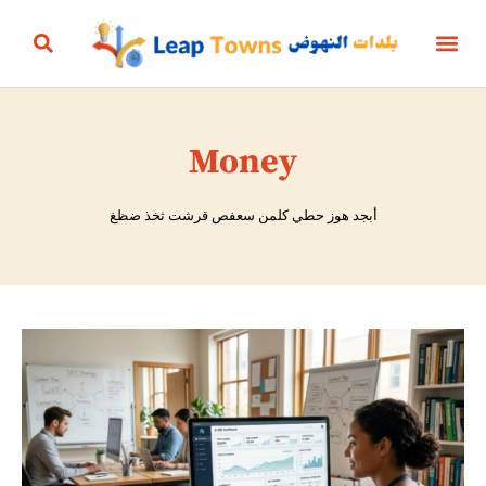
أخبار المنتج
الأعمال والمال
الحياة الزمنية
الجمال، الأناقة والأزياء
البيئة والطاقة
الثقافة والترفيه
التعليم والرياضة
البناؤون والعقارات
Money
أبجد هوز حطي كلمن سعفص قرشت ثخذ ضظغ